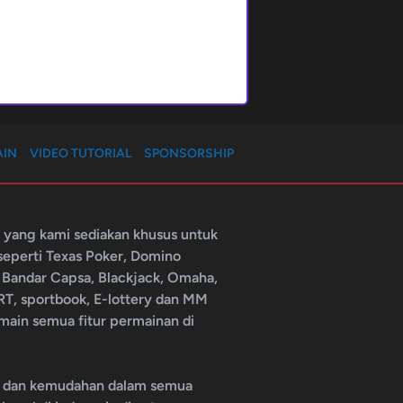
AIN
VIDEO TUTORIAL
SPONSORSHIP
 yang kami sediakan khusus untuk
seperti Texas Poker, Domino
 Bandar Capsa, Blackjack, Omaha,
RT, sportbook, E-lottery dan MM
rmain semua fitur permainan di
dan kemudahan dalam semua