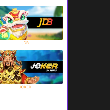
JDB
JOKER