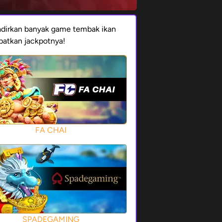
adirkan banyak game tembak ikan
patkan jackpotnya!
FA CHAI
SPADEGAMING