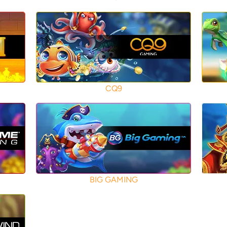
CQ9
BIG GAMING