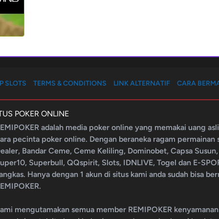
P SLOTS
TERMS & CONDITIONS
LINK ALTERNATIF
CARA BERM
TUS POKER ONLINE
EMIPOKER adalah media poker online yang memakai uang asli
ara pecinta poker online. Dengan beraneka ragam permainan 
ealer, Bandar Ceme, Ceme Keliling, Dominobet, Capsa Susun,
uper10, Superbull, QQspirit, Slots, IDNLIVE, Togel dan E-SPO
angkas. Hanya dengan 1 akun di situs kami anda sudah bisa be
EMIPOKER.
ami mengutamakan semua member REMIPOKER kenyamanan 