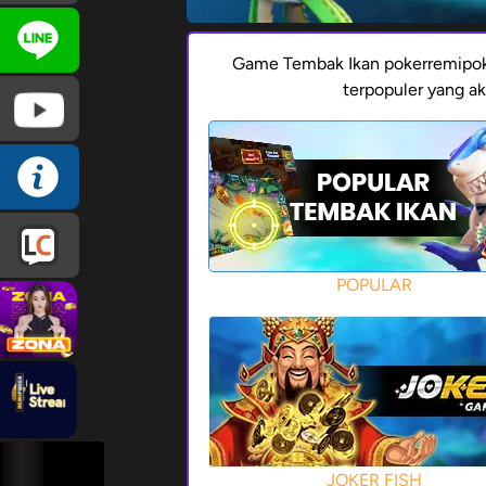
Game Tembak Ikan pokerremipoke
terpopuler yang a
POPULAR
JOKER FISH