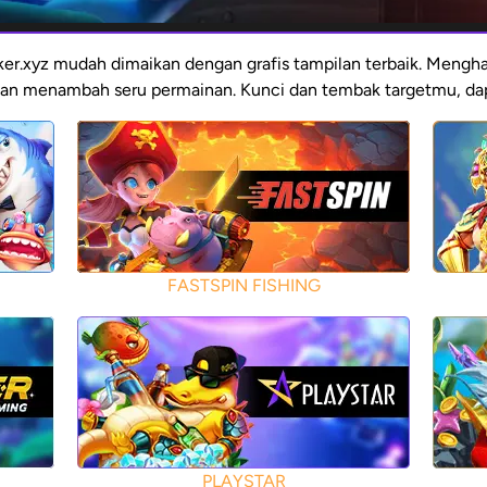
r.xyz mudah dimaikan dengan grafis tampilan terbaik. Mengh
kan menambah seru permainan. Kunci dan tembak targetmu, da
FASTSPIN FISHING
PLAYSTAR