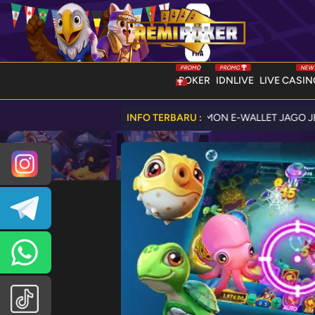
PROMO
PROMO
NEW
POKER
IDNLIVE
LIVE CASI
emipokerwinn.org BCA BNI BRI BSI CIMB DANAMON E-WALLET JAGO 
INFO TERBARU :